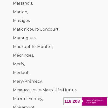
Marsangis,
Marson,
Massiges,
Matignicourt-Goncourt,
Matougues,
Maurupt-le-Montois,
Mécringes,
Merfy,
Merlaut,
Méry-Prémecy,
Minaucourt-le-Mesnil-lès-Hurlus,
Mœurs-Verdey,
118 208
Service 0,80 € / min
+ prix appel
Moiremont,