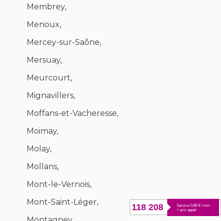
Membrey,
Menoux,
Mercey-sur-Saône,
Mersuay,
Meurcourt,
Mignavillers,
Moffans-et-Vacheresse,
Moimay,
Molay,
Mollans,
Mont-le-Vernois,
Mont-Saint-Léger,
118 208
Service 0,80 € / min
+ prix appel
Montagney,