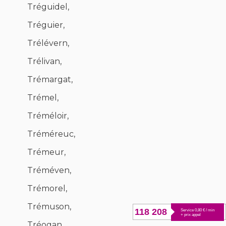
Tréguidel,
Tréguier,
Trélévern,
Trélivan,
Trémargat,
Trémel,
Tréméloir,
Tréméreuc,
Trémeur,
Tréméven,
Trémorel,
Trémuson,
118 208
Service 0,80 € / min
+ prix appel
Tréogan,