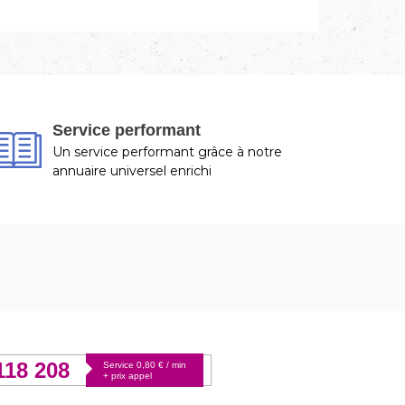
Service performant
Un service performant grâce à notre
annuaire universel enrichi
118 208
Service 0,80 € / min
+ prix appel