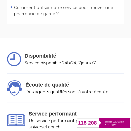
Comment utiliser notre service pour trouver une
pharmacie de garde ?
Disponibilité
Service disponible 24h/24, 7jours /7
Écoute de qualité
Des agents qualifiés sont à votre écoute
Service performant
Un service performant grâce à notre annuaire
118 208
Service 0,80 € / min
+ prix appel
universel enrichi