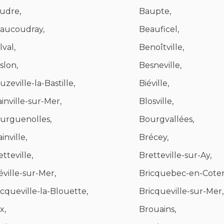
udre,
Baupte,
aucoudray,
Beauficel,
lval,
Benoîtville,
slon,
Besneville,
uzeville-la-Bastille,
Biéville,
ainville-sur-Mer,
Blosville,
urguenolles,
Bourgvallées,
inville,
Brécey,
tteville,
Bretteville-sur-Ay,
éville-sur-Mer,
Bricquebec-en-Coten
icqueville-la-Blouette,
Bricqueville-sur-Mer,
x,
Brouains,