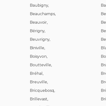
Baubigny,
Ba
Beauchamps,
Be
Beauvoir,
Be
Bérigny,
Be
Beuvrigny,
Be
Biniville,
Bl
Boisyvon,
Bo
Boutteville,
Bra
Bréhal,
Bre
Breuville,
Br
Bricquebosq,
Br
Brillevast,
Bri