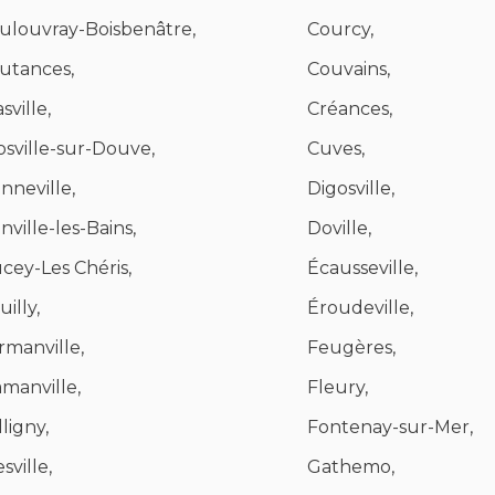
ulouvray-Boisbenâtre,
Courcy,
utances,
Couvains,
sville,
Créances,
osville-sur-Douve,
Cuves,
nneville,
Digosville,
nville-les-Bains,
Doville,
cey-Les Chéris,
Écausseville,
illy,
Éroudeville,
rmanville,
Feugères,
amanville,
Fleury,
ligny,
Fontenay-sur-Mer,
sville,
Gathemo,