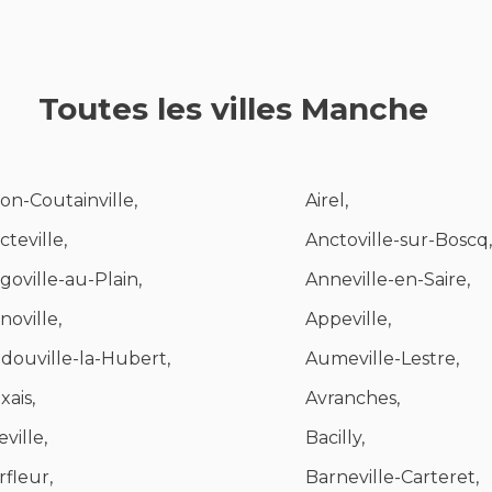
Toutes les villes Manche
on-Coutainville,
Airel,
cteville,
Anctoville-sur-Boscq,
goville-au-Plain,
Anneville-en-Saire,
noville,
Appeville,
douville-la-Hubert,
Aumeville-Lestre,
xais,
Avranches,
ville,
Bacilly,
rfleur,
Barneville-Carteret,