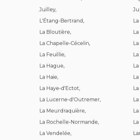
Juilley,
Jul
L'Étang-Bertrand,
La
La Bloutière,
La
La Chapelle-Cécelin,
La
La Feuillie,
La
La Hague,
La
La Haie,
La
La Haye-d'Ectot,
La
La Lucerne-d'Outremer,
La
La Meurdraquière,
La
La Rochelle-Normande,
La
La Vendelée,
La