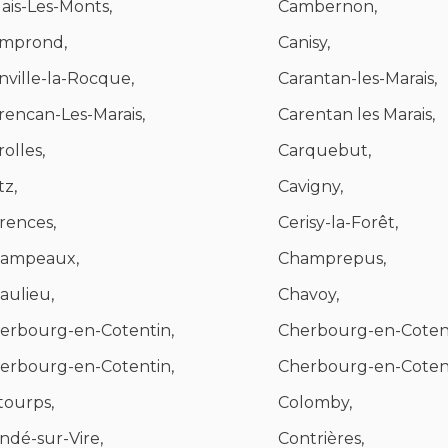
ais-Les-Monts,
Cambernon,
mprond,
Canisy,
nville-la-Rocque,
Carantan-les-Marais,
rencan-Les-Marais,
Carentan les Marais,
rolles,
Carquebut,
tz,
Cavigny,
rences,
Cerisy-la-Forêt,
ampeaux,
Champrepus,
aulieu,
Chavoy,
erbourg-en-Cotentin,
Cherbourg-en-Cotent
erbourg-en-Cotentin,
Cherbourg-en-Cotent
itourps,
Colomby,
ndé-sur-Vire,
Contrières,