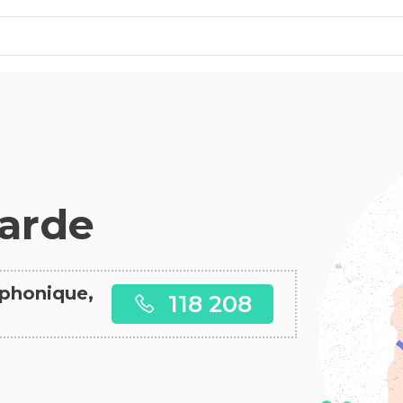
arde
éphonique,
118 208