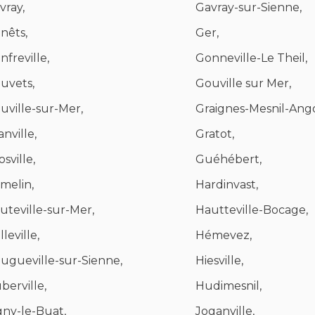
vray,
Gavray-sur-Sienne,
nêts,
Ger,
nfreville,
Gonneville-Le Theil,
uvets,
Gouville sur Mer,
uville-sur-Mer,
Graignes-Mesnil-Ango
anville,
Gratot,
sville,
Guéhébert,
melin,
Hardinvast,
uteville-sur-Mer,
Hautteville-Bocage,
leville,
Hémevez,
ugueville-sur-Sienne,
Hiesville,
berville,
Hudimesnil,
igny-le-Buat,
Joganville,