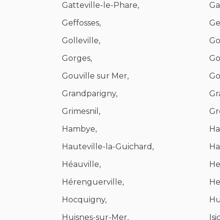
Gatteville-le-Phare,
Ga
Geffosses,
Ge
Golleville,
Go
Gorges,
Go
Gouville sur Mer,
Go
Grandparigny,
Gr
Grimesnil,
Gro
Hambye,
Ha
Hauteville-la-Guichard,
Ha
Héauville,
Hel
Hérenguerville,
He
Hocquigny,
Hu
Huisnes-sur-Mer,
Is