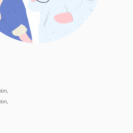
in,
in,