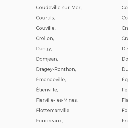
Coudeville-sur-Mer,
Co
Courtils,
Co
Couville,
Cra
Crollon,
Cr
Dangy,
De
Domjean,
Do
Dragey-Ronthon,
Du
Émondeville,
Équ
Étienville,
Fe
Fierville-les-Mines,
Fl
Flottemanville,
Fol
Fourneaux,
Fre