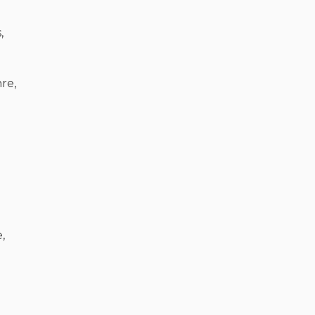
,
re,
,