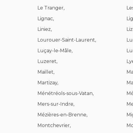
Le Tranger,
Le
Lignac,
Li
Liniez,
Liz
Lourouer-Saint-Laurent,
Lu
Luçay-le-Mâle,
Lur
Luzeret,
Ly
Maillet,
Ma
Martizay,
Ma
Ménétréols-sous-Vatan,
Mé
Mers-sur-Indre,
Me
Mézières-en-Brenne,
Mi
Montchevrier,
Mo