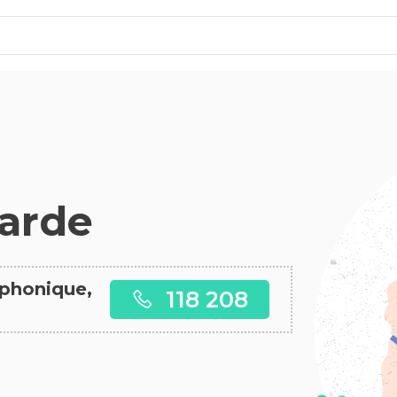
arde
éphonique,
118 208