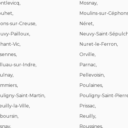
ntlevicq,
Mosnay,
uhet,
Moulins-sur-Céphons
ons-sur-Creuse,
Néret,
uvy-Pailloux,
Neuvy-Saint-Sépulch
hant-Vic,
Nuret-le-Ferron,
sennes,
Orville,
lluau-sur-Indre,
Parnac,
ulnay,
Pellevoisin,
mmiers,
Poulaines,
uligny-Saint-Martin,
Pouligny-Saint-Pierre
uilly-la-Ville,
Prissac,
boursin,
Reuilly,
snay,
Roussines,