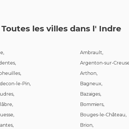
Toutes les villes dans l' Indre
e,
Ambrault,
dentes,
Argenton-sur-Creuse
pheuilles,
Arthon,
decon-le-Pin,
Bagneux,
udres,
Bazaiges,
lâbre,
Bommiers,
uesse,
Bouges-le-Château,
iantes,
Brion,