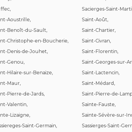
ffec,
Sacierges-Saint-Marti
int-Aoustrille,
Saint-Août,
int-Benoît-du-Sault,
Saint-Chartier,
int-Christophe-en-Boucherie,
Saint-Civran,
int-Denis-de-Jouhet,
Saint-Florentin,
int-Genou,
Saint-Georges-sur-A
int-Hilaire-sur-Benaize,
Saint-Lactencin,
int-Maur,
Saint-Médard,
int-Pierre-de-Jards,
Saint-Pierre-de-Lamp
int-Valentin,
Sainte-Fauste,
inte-Lizaigne,
Sainte-Sévère-sur-In
ssiereges-Saint-Germain,
Sassierges-Saint-Ger