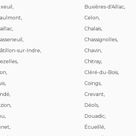
xeuil,
Buxières-d'Aillac,
aulmont,
Celon,
illac,
Chalais,
asseneuil,
Chassignolles,
âtillon-sur-Indre,
Chavin,
ezelles,
Chitray,
ron,
Cléré-du-Bois,
is,
Coings,
ndé,
Crevant,
zion,
Déols,
ou,
Douadic,
net,
Écueillé,