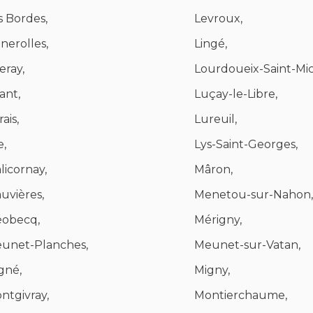
s Bordes,
Levroux,
gnerolles,
Lingé,
eray,
Lourdoueix-Saint-Mic
ant,
Luçay-le-Libre,
ais,
Lureuil,
e,
Lys-Saint-Georges,
licornay,
Mâron,
uvières,
Menetou-sur-Nahon,
obecq,
Mérigny,
unet-Planches,
Meunet-sur-Vatan,
gné,
Migny,
ntgivray,
Montierchaume,