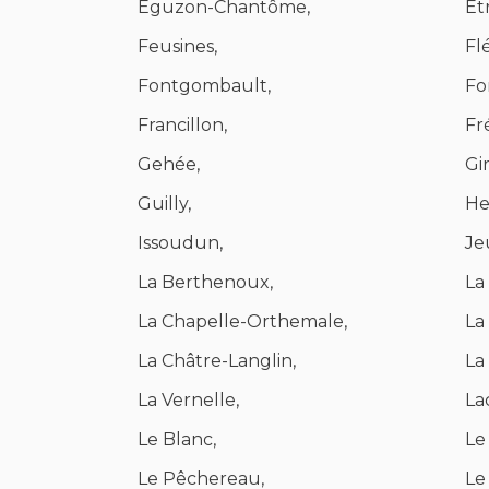
Éguzon-Chantôme,
Ét
Feusines,
Fl
Fontgombault,
Fo
Francillon,
Fré
Gehée,
Gi
Guilly,
He
Issoudun,
Je
La Berthenoux,
La
La Chapelle-Orthemale,
La
La Châtre-Langlin,
La
La Vernelle,
La
Le Blanc,
Le
Le Pêchereau,
Le