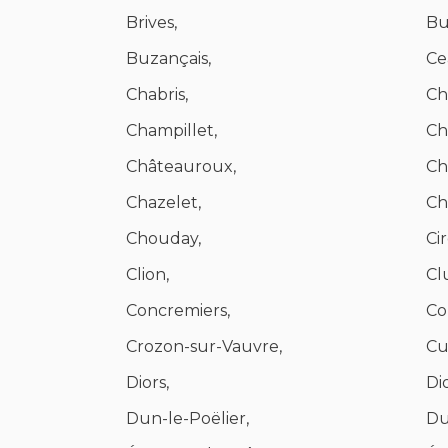
Brives,
Bu
Buzançais,
Ce
Chabris,
Cha
Champillet,
Ch
Châteauroux,
Ch
Chazelet,
Ch
Chouday,
Ci
Clion,
Clu
Concremiers,
Co
Crozon-sur-Vauvre,
Cu
Diors,
Di
Dun-le-Poëlier,
Du