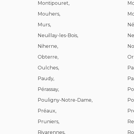
Montipouret,
Mo
Mouhers,
Mo
Murs,
Né
Neuillay-les-Bois,
Ne
Niherne,
No
Obterre,
Or
Oulches,
Pa
Paudy,
Pa
Pérassay,
Po
Pouligny-Notre-Dame,
Po
Préaux,
Pre
Pruniers,
Re
Rivarennes,
Ro