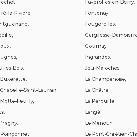
rechet,
Faverolles-en-Berry,
éré-la-Rivière,
Fontenay,
ntguenand,
Fougerolles,
dille,
Gargilesse-Dampierre
roux,
Gournay,
ugnes,
Ingrandes,
u-les-Bois,
Jeu-Maloches,
 Buxerette,
La Champenoise,
 Chapelle-Saint-Laurian,
La Châtre,
 Motte-Feuilly,
La Pérouille,
cs,
Langé,
 Magny,
Le Menoux,
 Poinçonnet,
Le Pont-Chrétien-Ch