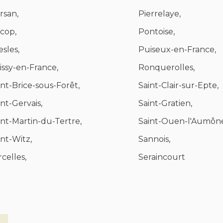
rsan,
Pierrelaye,
scop,
Pontoise,
esles,
Puiseux-en-France,
issy-en-France,
Ronquerolles,
int-Brice-sous-Forêt,
Saint-Clair-sur-Epte,
int-Gervais,
Saint-Gratien,
int-Martin-du-Tertre,
Saint-Ouen-l'Aumôn
int-Witz,
Sannois,
rcelles,
Seraincourt