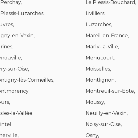
 Perchay,
Le Plessis-Bouchard,
 Plessis-Luzarches,
Livilliers,
uvres,
Luzarches,
gny-en-Vexin,
Mareil-en-France,
rines,
Marly-la-Ville,
nouville,
Menucourt,
ry-sur-Oise,
Moisselles,
ntigny-lès-Cormeilles,
Montlignon,
ntmorency,
Montreuil-sur-Epte,
urs,
Moussy,
sles-la-Vallée,
Neuilly-en-Vexin,
intel,
Noisy-sur-Oise,
erville,
Osny,