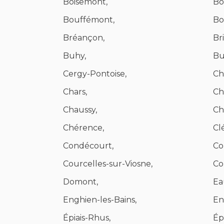
Boisemont,
Boi
Bouffémont,
Bo
Bréançon,
Br
Buhy,
Bu
Cergy-Pontoise,
Ch
Chars,
Ch
Chaussy,
Ch
Chérence,
Cl
Condécourt,
Co
Courcelles-sur-Viosne,
Co
Domont,
Ea
Enghien-les-Bains,
En
Épiais-Rhus,
Ép