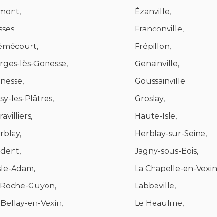
mont,
Ézanville,
sses,
Franconville,
émécourt,
Frépillon,
rges-lès-Gonesse,
Genainville,
nesse,
Goussainville,
isy-les-Plâtres,
Groslay,
avilliers,
Haute-Isle,
rblay,
Herblay-sur-Seine,
dent,
Jagny-sous-Bois,
Isle-Adam,
La Chapelle-en-Vexin
 Roche-Guyon,
Labbeville,
 Bellay-en-Vexin,
Le Heaulme,