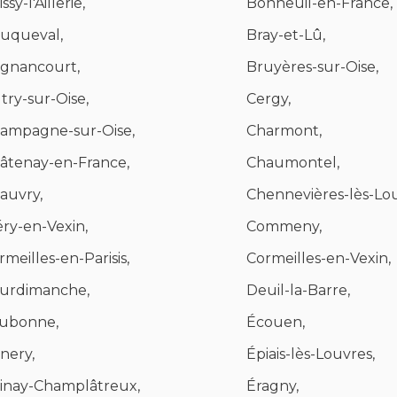
ssy-l'Aillerie,
Bonneuil-en-France,
uqueval,
Bray-et-Lû,
ignancourt,
Bruyères-sur-Oise,
try-sur-Oise,
Cergy,
ampagne-sur-Oise,
Charmont,
âtenay-en-France,
Chaumontel,
auvry,
Chennevières-lès-Lou
éry-en-Vexin,
Commeny,
rmeilles-en-Parisis,
Cormeilles-en-Vexin,
urdimanche,
Deuil-la-Barre,
ubonne,
Écouen,
nery,
Épiais-lès-Louvres,
inay-Champlâtreux,
Éragny,