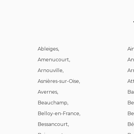
Ableiges,
Ai
Amenucourt,
And
Arnouville,
Ar
Asnières-sur-Oise,
Att
Avernes,
Ba
Beauchamp,
Be
Belloy-en-France,
Be
Bessancourt,
Bé