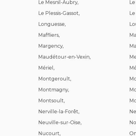
Le Mesnil-Aubry,
Le
Le Plessis-Gassot,
Le
Longuesse,
Lo
Maffliers,
Ma
Margency,
Ma
Maudétour-en-Vexin,
Me
Mériel,
Mé
Montgeroult,
Mo
Montmagny,
Mo
Montsoult,
Mo
Nerville-la-Forêt,
Ne
Neuville-sur-Oise,
No
Nucourt,
Om