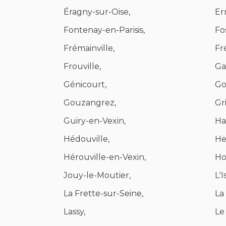
Éragny-sur-Oise,
Er
Fontenay-en-Parisis,
Fo
Frémainville,
Fr
Frouville,
Ga
Génicourt,
Go
Gouzangrez,
Gr
Guiry-en-Vexin,
Har
Hédouville,
He
Hérouville-en-Vexin,
Ho
Jouy-le-Moutier,
L'
La Frette-sur-Seine,
La
Lassy,
Le