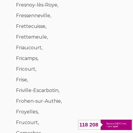
Fresnoy-lès-Roye,
Fressenneville,
Frettecuisse,
Frettemeule,
Friaucourt,
Fricamps,
Fricourt,
Frise,
Friville-Escarbotin,
Frohen-sur-Authie,
Froyelles,
Frucourt,
118 208
Service 0,80 € / min
+ prix appel