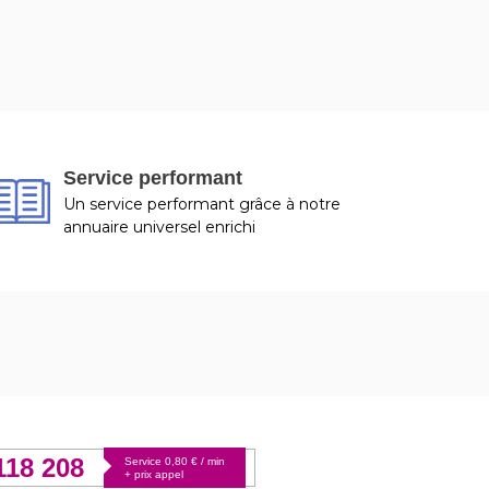
Service performant
Un service performant grâce à notre
annuaire universel enrichi
118 208
Service 0,80 € / min
+ prix appel