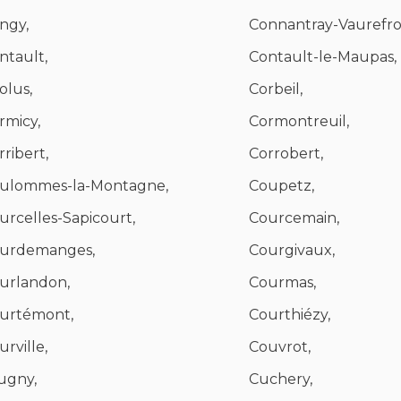
ngy,
Connantray-Vaurefro
ntault,
Contault-le-Maupas,
olus,
Corbeil,
rmicy,
Cormontreuil,
rribert,
Corrobert,
ulommes-la-Montagne,
Coupetz,
urcelles-Sapicourt,
Courcemain,
urdemanges,
Courgivaux,
urlandon,
Courmas,
urtémont,
Courthiézy,
urville,
Couvrot,
ugny,
Cuchery,