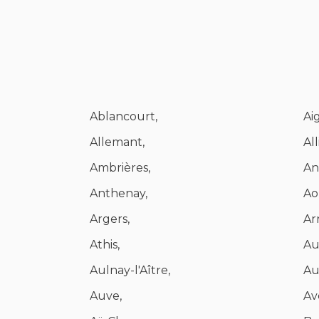
Ablancourt,
Ai
Allemant,
All
Ambrières,
An
Anthenay,
Ao
Argers,
Ar
Athis,
Au
Aulnay-l'Aître,
Au
Auve,
Av