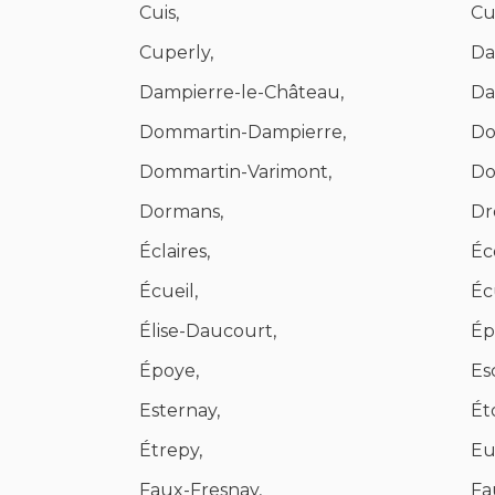
Cuis,
Cui
Cuperly,
Da
Dampierre-le-Château,
Da
Dommartin-Dampierre,
Do
Dommartin-Varimont,
Do
Dormans,
Dr
Éclaires,
Éc
Écueil,
Éc
Élise-Daucourt,
Ép
Époye,
Es
Esternay,
Ét
Étrepy,
Eu
Faux-Fresnay,
Fa