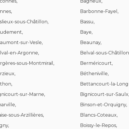
connes,
Bagneux,
nnes,
Barbonne-Fayel,
slieux-sous-Châtillon,
Bassu,
udement,
Baye,
aumont-sur-Vesle,
Beaunay,
lval-en-Argonne,
Belval-sous-Châtillon
rgères-sous-Montmirail,
Berméricourt,
rzieux,
Bétheniville,
thon,
Bettancourt-la-Long
gnicourt-sur-Marne,
Bignicourt-sur-Saulx
arville,
Binson-et-Orquigny,
ise-sous-Arzillières,
Blancs-Coteaux,
igny,
Boissy-le-Repos,