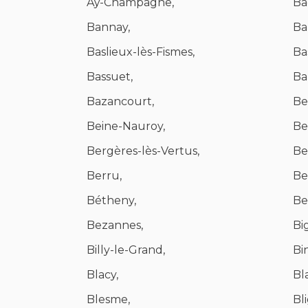
Aÿ-Champagne,
Ba
Bannay,
Ba
Baslieux-lès-Fismes,
Ba
Bassuet,
Ba
Bazancourt,
Be
Beine-Nauroy,
Be
Bergères-lès-Vertus,
Be
Berru,
Be
Bétheny,
Be
Bezannes,
Bi
Billy-le-Grand,
Bin
Blacy,
Bla
Blesme,
Bl