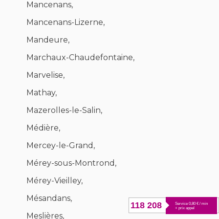
Mancenans,
Mancenans-Lizerne,
Mandeure,
Marchaux-Chaudefontaine,
Marvelise,
Mathay,
Mazerolles-le-Salin,
Médière,
Mercey-le-Grand,
Mérey-sous-Montrond,
Mérey-Vieilley,
Mésandans,
118 208
Service 0,80 € / min
+ prix appel
Meslières,